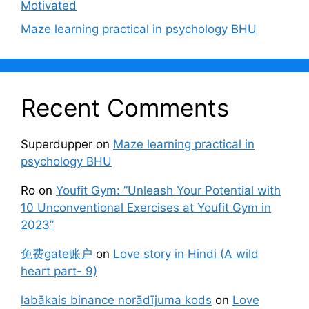
Motivated
Maze learning practical in psychology BHU
Recent Comments
Superdupper
on
Maze learning practical in
psychology BHU
Ro
on
Youfit Gym: ”Unleash Your Potential with
10 Unconventional Exercises at Youfit Gym in
2023”
免费gate账户
on
Love story in Hindi (A wild
heart part- 9)
labākais binance norādījuma kods
on
Love