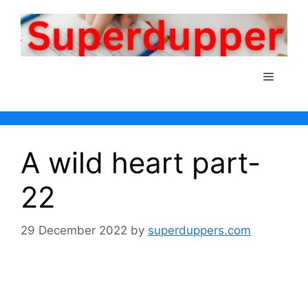
Skip
to
content
Menu
A wild heart part-
22
29 December 2022
by
superduppers.com