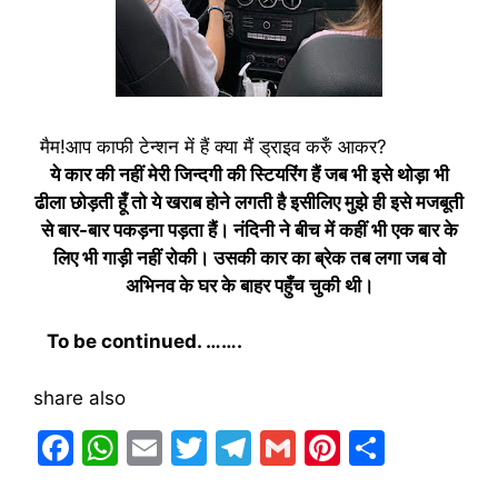
मैम!आप काफी टेन्शन में हैं क्या मैं ड्राइव करुँ आकर?
ये कार की नहीं मेरी जिन्दगी की स्टियरिंग हैं जब भी इसे थोड़ा भी
ढीला छोड़ती हूँ तो ये खराब होने लगती है इसीलिए मुझे ही इसे मजबूती
से बार-बार पकड़ना पड़ता हैं। नंदिनी ने बीच में कहीं भी एक बार के
लिए भी गाड़ी नहीं रोकी। उसकी कार का ब्रेक तब लगा जब वो
अभिनव के घर के बाहर पहुँच चुकी थी।
To be continued. …….
share also
F
W
E
T
T
G
Pi
S
a
h
m
w
el
m
nt
h