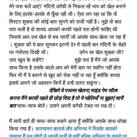
मेरे पास चलें आएं? नंदिनी कॉफी से निकल रहें भाप को खेल बनाने
के लिए हलके-हलके से फूँक रही थी। ऐसा लग रहा था कि वो
मिस्टर शुक्ला की कोई बात सुनने को राजी नहीं है। मुझे वो बात
पता चली है वो शायद आपको काफी पहले पता होनी चाहिए थी
जिससे आप उस खेल से बच जातीं जो आपके साथ खेला जा रहा हैं
। शुक्ला की ये बात सुनकर इतनी देर में पहली बार नंदिनी के चेहरे
पर गंभीरता दिखी थी। कौन सा खेल शुक्ला जी?
ज़रा खुल के कहेंगे? मुझे पता हैं मैंने जो आपके
साथ किया है उसके बदले आप को मेरी बात पर यकीन नहीं होगा
फिर भी मैं ये बताने से खुद को रोक नहीं पा रहा हूँ क्योंकि शायद
इससे आपने जो अहसान कियें हैं उन्हें उतार सकूंगा।
देखिये ये पजल्स खेलना,माइंड गेम सॉल्व
करना मैंने काफी पहले ही छोड़ दिया है तो ये पहेलियाँ ना बुझाएं सारी
बात
साफ-साफ बोलें। उसने अपनी कॉफी टेबल पर रख दी।
मैं सारी बातें ही साफ-साफ कहने आया हूँ क्योंकि आपके साथ धोखा
किया गया हैं।
कात्यायन ब्रदर्स और अभिनव ने मिलके आपको
फंसाया हैं उन लोगों ने अपनी मर्जी से नहीं बल्कि अभिनव के कहने पर