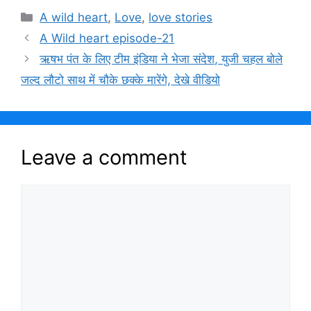
c
at
ai
itt
e
ai
er
ar
Categories
A wild heart
,
Love
,
love stories
e
s
l
er
gr
l
e
e
A Wild heart episode-21
b
A
a
st
ऋषभ पंत के लिए टीम इंडिया ने भेजा संदेश, युजी चहल बोले
o
p
m
जल्द लौटो साथ में चौके छक्के मारेंगे, देखे वीडियो
o
p
k
Leave a comment
Comment