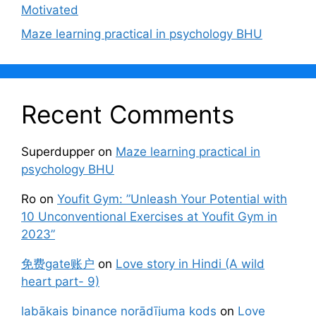
Motivated
Maze learning practical in psychology BHU
Recent Comments
Superdupper
on
Maze learning practical in
psychology BHU
Ro
on
Youfit Gym: ”Unleash Your Potential with
10 Unconventional Exercises at Youfit Gym in
2023”
免费gate账户
on
Love story in Hindi (A wild
heart part- 9)
labākais binance norādījuma kods
on
Love