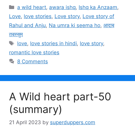
Categories
a wild heart
,
awara ishq
,
Ishq ka Anzaam
,
Love
,
love stories
,
Love story
,
Love story of
Rahul and Anju
,
Na umra ki seema ho
,
आदाब
तबस्सुम
Tags
love
,
love stories in hindi
,
love story
,
romantic love stories
8 Comments
A Wild heart part-50
(summary)
21 April 2023
by
superduppers.com