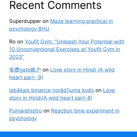
Recent Comments
Superdupper
on
Maze learning practical in
psychology BHU
Ro
on
Youfit Gym: ”Unleash Your Potential with
10 Unconventional Exercises at Youfit Gym in
2023”
免费gate账户
on
Love story in Hindi (A wild
heart part- 9)
labākais binance norādījuma kods
on
Love
story in Hindi(A wild heart part-8)
Pumarehistro
on
Reaction time experiment in
psychology