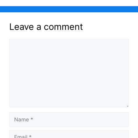
o
p
m
o
p
k
Leave a comment
Comment
Name
Email