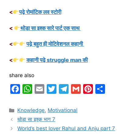
<
पढ़े रोमांटिक लव स्टोरी
<
थोड़ा सा इश्क सारे पार्ट एक साथ
<
पढ़े बहुत ही मोटिवेशनल कहानी
<
कहानी पढ़े struggle man की
share also
F
W
E
T
T
G
Pi
S
a
h
m
w
el
m
nt
h
c
at
ai
itt
e
ai
er
ar
Categories
Knowledge
,
Motivational
e
s
l
er
gr
l
e
e
थोड़ा सा इश्क़ भाग 7
b
A
a
st
World’s best lover Rahul and Anju part 7