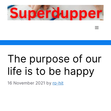
Skip
to
content
Menu
The purpose of our
life is to be happy
16 November 2021
by
ro-hit